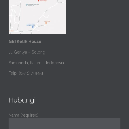
GBI KelIR House
Jl. Gerilya – Solong
Samarinda, Kaltim – Indonesia
Telp. (0541) 749451
Hubungi
Nama (required)