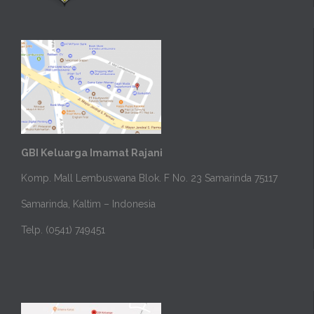
GBI Keluarga Imamat Rajani
Komp. Mall Lembuswana Blok. F No. 23 Samarinda 75117
Samarinda, Kaltim – Indonesia
Telp. (0541) 749451