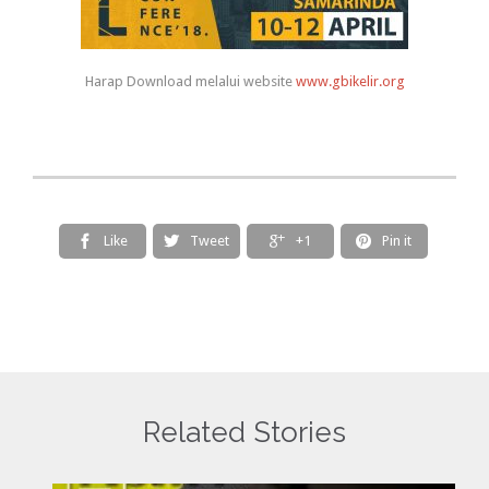
Harap Download melalui website
www.gbikelir.org
Like
Tweet
+1
Pin it




Related Stories