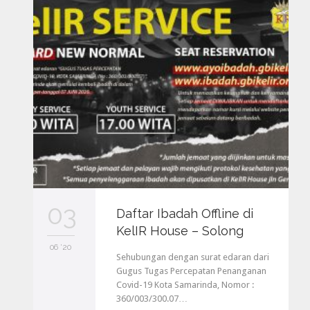
03
Daftar Ibadah Offline di
KelIR House – Solong
06 '20
Sehubungan dengan surat edaran dari
Gugus Tugas Percepatan Penanganan
Covid-19 Kota Samarinda, Nomor :
360/003/300.07…