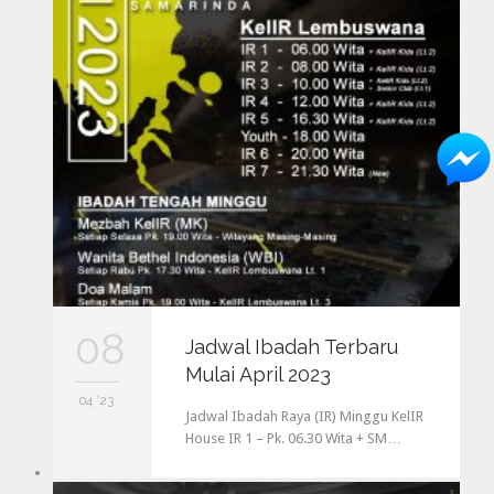
08
Jadwal Ibadah Terbaru
Mulai April 2023
04 '23
Jadwal Ibadah Raya (IR) Minggu KelIR
House IR 1 – Pk. 06.30 Wita + SM…